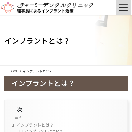
コ
ナ
ン
ビ
テ
ゲ
ン
ー
ツ
シ
に
ョ
インプラントとは？
移
ン
動
に
移
動
HOME
インプラントとは？
インプラントとは？
目次
インプラントとは？
インプラントについて