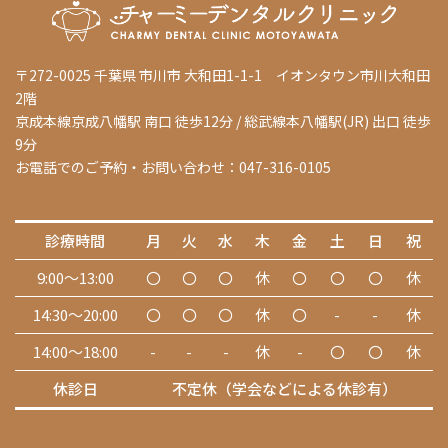
〒272-0025 千葉県 市川市 大和田1-1-1 イオンタウン市川大和田
2階
京成本線京成八幡駅 南口 徒歩12分 / 総武線本八幡駅(JR) 出口 徒歩
9分
お電話でのご予約・お問い合わせ：047-316-0105
診療時間
月
火
水
木
金
土
日
祝
9:00～13:00
〇
〇
〇
休
〇
〇
〇
休
14:30～20:00
〇
〇
〇
休
〇
-
-
休
14:00～18:00
-
-
-
休
-
〇
〇
休
休診日
不定休（学会などによる休診有）