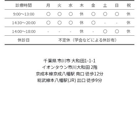
診療時間
月
火
水
木
金
土
日
祝
9:00～13:00
〇
〇
〇
休
〇
〇
〇
休
14:30～20:00
〇
〇
〇
休
〇
-
-
休
14:00～18:00
-
-
-
休
-
〇
〇
休
休診日
不定休（学会などによる休診有）
千葉県 市川市 大和田1-1-1
イオンタウン市川大和田 2階
京成本線京成八幡駅 南口 徒歩12分
総武線本八幡駅(JR) 出口 徒歩9分