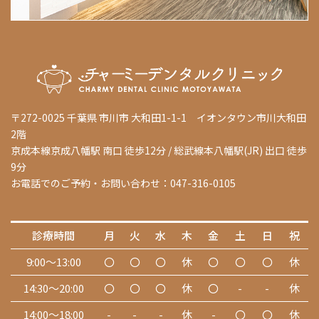
〒272-0025 千葉県 市川市 大和田1-1-1 イオンタウン市川大和田
2階
京成本線京成八幡駅 南口 徒歩12分 / 総武線本八幡駅(JR) 出口 徒歩
9分
お電話でのご予約・お問い合わせ：047-316-0105
診療時間
月
火
水
木
金
土
日
祝
9:00～13:00
〇
〇
〇
休
〇
〇
〇
休
14:30～20:00
〇
〇
〇
休
〇
-
-
休
14:00～18:00
-
-
-
休
-
〇
〇
休