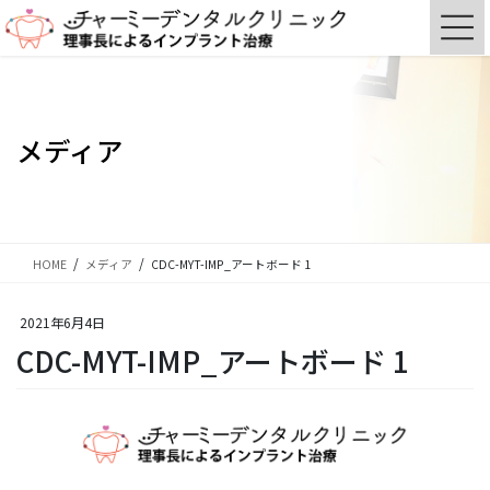
コ
ナ
ン
ビ
テ
ゲ
ン
ー
ツ
シ
に
ョ
メディア
移
ン
動
に
移
動
HOME
メディア
CDC-MYT-IMP_アートボード 1
2021年6月4日
CDC-MYT-IMP_アートボード 1