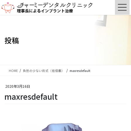
コ
ナ
ン
ビ
テ
ゲ
ン
ー
ツ
シ
に
ョ
投稿
移
ン
動
に
移
動
HOME
負担の少ない術式（低侵襲）
maxresdefault
2020年3月16日
maxresdefault