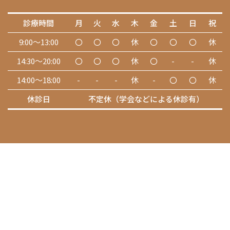
診療時間
月
火
水
木
金
土
日
祝
9:00～13:00
〇
〇
〇
休
〇
〇
〇
休
14:30～20:00
〇
〇
〇
休
〇
-
-
休
14:00～18:00
-
-
-
休
-
〇
〇
休
休診日
不定休（学会などによる休診有）