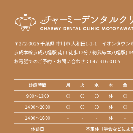
〒272-0025 千葉県 市川市 大和田1-1-1 イオンタウ
京成本線京成八幡駅 南口 徒歩12分 / 総武線本八幡駅(JR
お電話でのご予約・お問い合わせ：047-316-0105
診療時間
月
火
水
木
金
9:00～13:00
〇
〇
〇
休
〇
14:30～20:00
〇
〇
〇
休
〇
14:00～18:00
-
-
-
休
-
休診日
不定休（学会などによ