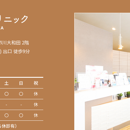
ン市川大和田 2階
) 出口 徒歩9分
土
日
祝
〇
〇
休
-
-
休
〇
〇
休
る休診有）