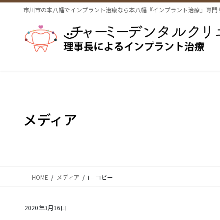
コ
ナ
市川市の本八幡でインプラント治療なら本八幡『インプラント治療』専門
ン
ビ
テ
ゲ
ン
ー
ツ
シ
に
ョ
移
ン
動
に
移
動
メディア
HOME
メディア
i – コピー
2020年3月16日