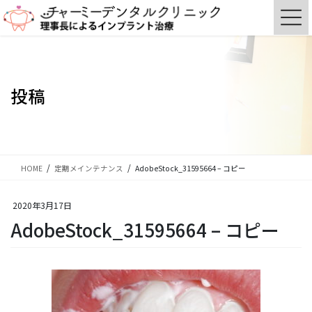
コ
ナ
ン
ビ
テ
ゲ
ン
ー
ツ
シ
に
ョ
投稿
移
ン
動
に
移
動
HOME
定期メインテナンス
AdobeStock_31595664 – コピー
2020年3月17日
AdobeStock_31595664 – コピー