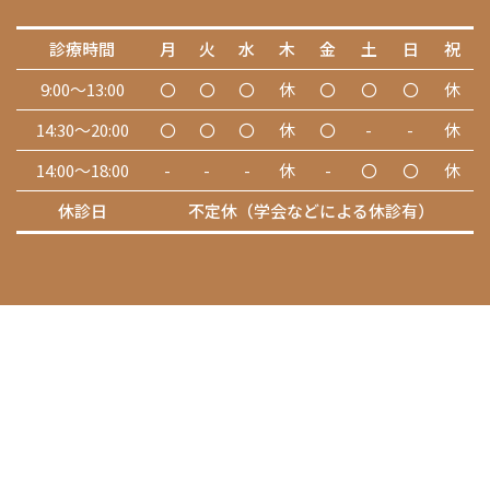
診療時間
月
火
水
木
金
土
日
祝
9:00～13:00
〇
〇
〇
休
〇
〇
〇
休
14:30～20:00
〇
〇
〇
休
〇
-
-
休
14:00～18:00
-
-
-
休
-
〇
〇
休
休診日
不定休（学会などによる休診有）