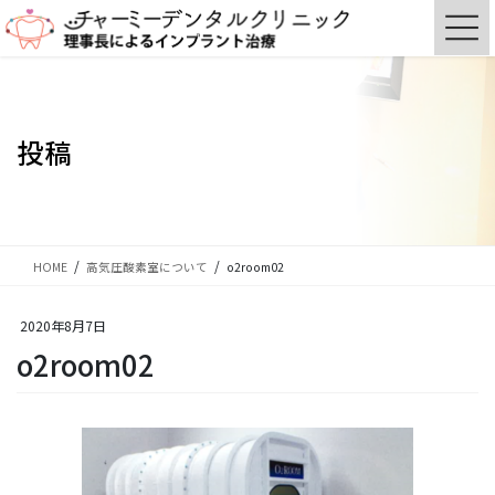
コ
ナ
ン
ビ
テ
ゲ
ン
ー
ツ
シ
に
ョ
投稿
移
ン
動
に
移
動
HOME
高気圧酸素室について
o2room02
2020年8月7日
o2room02