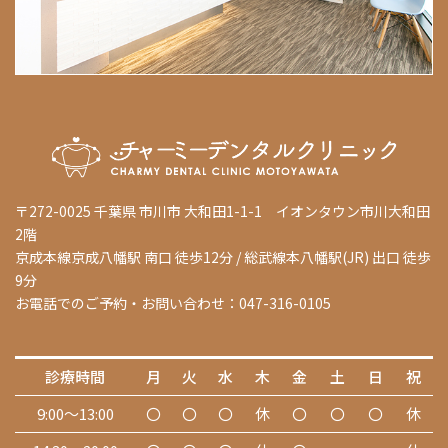
〒272-0025 千葉県 市川市 大和田1-1-1 イオンタウン市川大和田
2階
京成本線京成八幡駅 南口 徒歩12分 / 総武線本八幡駅(JR) 出口 徒歩
9分
お電話でのご予約・お問い合わせ：047-316-0105
診療時間
月
火
水
木
金
土
日
祝
9:00～13:00
〇
〇
〇
休
〇
〇
〇
休