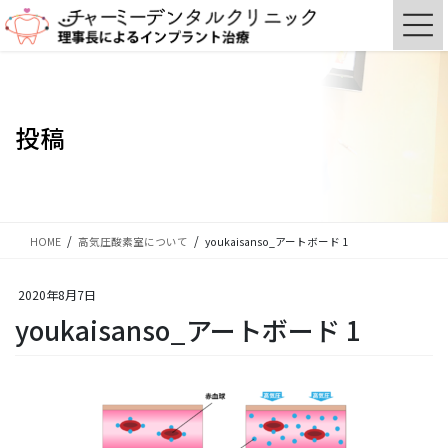
コ
ナ
ン
ビ
テ
ゲ
ン
ー
ツ
シ
に
ョ
投稿
移
ン
動
に
移
動
HOME
高気圧酸素室について
youkaisanso_アートボード 1
2020年8月7日
youkaisanso_アートボード 1