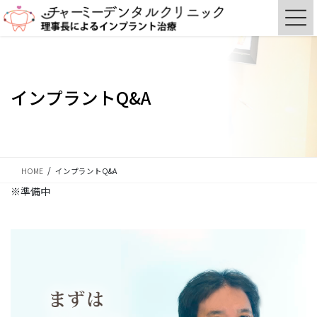
コ
ナ
ン
ビ
テ
ゲ
ン
ー
ツ
シ
に
ョ
インプラントQ&A
移
ン
動
に
移
動
HOME
インプラントQ&A
※準備中