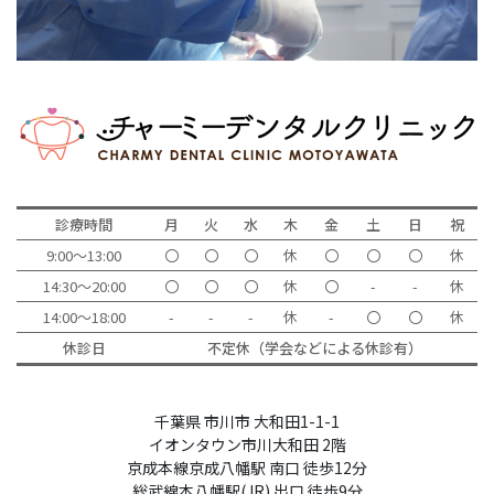
診療時間
月
火
水
木
金
土
日
祝
9:00～13:00
〇
〇
〇
休
〇
〇
〇
休
14:30～20:00
〇
〇
〇
休
〇
-
-
休
14:00～18:00
-
-
-
休
-
〇
〇
休
休診日
不定休（学会などによる休診有）
千葉県 市川市 大和田1-1-1
イオンタウン市川大和田 2階
京成本線京成八幡駅 南口 徒歩12分
総武線本八幡駅(JR) 出口 徒歩9分