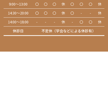
9:00～13:00
〇
〇
〇
休
〇
〇
〇
休
14:30～20:00
〇
〇
〇
休
〇
-
-
休
14:00～18:00
-
-
-
休
-
〇
〇
休
休診日
不定休（学会などによる休診有）