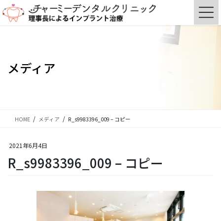
コ
ナ
ン
ビ
テ
ゲ
ン
ー
ツ
シ
に
ョ
メディア
移
ン
動
に
移
動
HOME
メディア
R_s9983396_009 – コピー
2021年6月4日
R_s9983396_009 – コピー