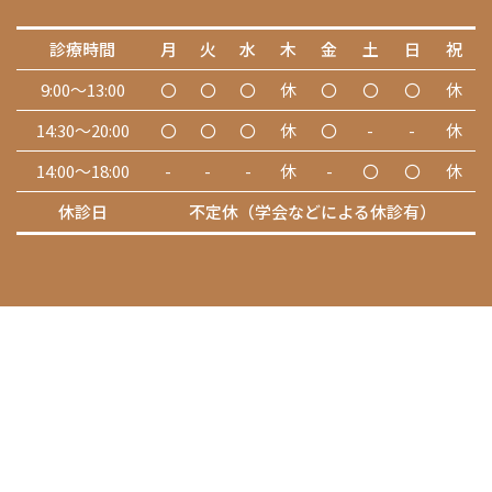
診療時間
月
火
水
木
金
土
日
祝
9:00～13:00
〇
〇
〇
休
〇
〇
〇
休
14:30～20:00
〇
〇
〇
休
〇
-
-
休
14:00～18:00
-
-
-
休
-
〇
〇
休
休診日
不定休（学会などによる休診有）