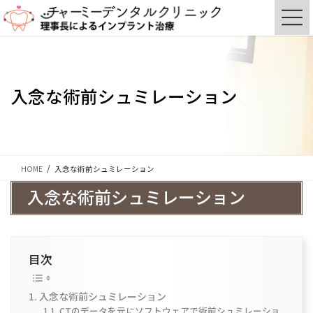
コ
ナ
ン
ビ
テ
ゲ
ン
ー
ツ
シ
に
ョ
入念な術前シュミレーション
移
ン
動
に
移
動
HOME
入念な術前シュミレーション
入念な術前シュミレーション
目次
入念な術前シュミレーション
CTのデータを元にソフトウェアで術前シュミレーショ