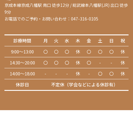
京成本線京成八幡駅 南口 徒歩12分 / 総武線本八幡駅(JR) 出口 徒歩
9分
お電話でのご予約・お問い合わせ：047-316-0105
診療時間
月
火
水
木
金
土
日
祝
9:00～13:00
〇
〇
〇
休
〇
〇
〇
休
14:30～20:00
〇
〇
〇
休
〇
-
-
休
14:00～18:00
-
-
-
休
-
〇
〇
休
休診日
不定休（学会などによる休診有）