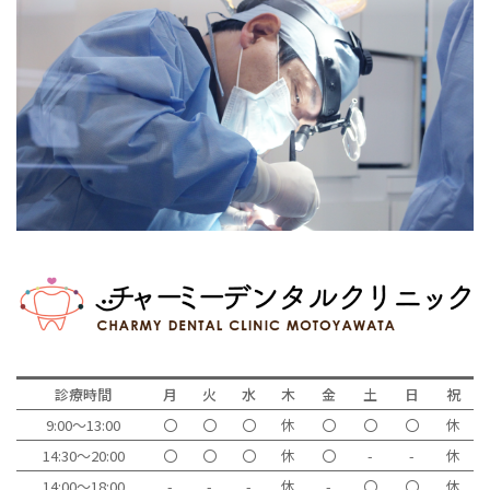
診療時間
月
火
水
木
金
土
日
祝
9:00～13:00
〇
〇
〇
休
〇
〇
〇
休
14:30～20:00
〇
〇
〇
休
〇
-
-
休
14:00～18:00
-
-
-
休
-
〇
〇
休