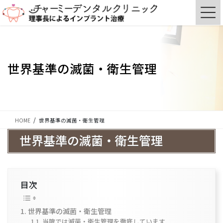
コ
ナ
ン
ビ
テ
ゲ
ン
ー
ツ
シ
に
ョ
世界基準の滅菌・衛生管理
移
ン
動
に
移
動
HOME
世界基準の滅菌・衛生管理
世界基準の滅菌・衛生管理
目次
世界基準の滅菌・衛生管理
当院では滅菌・衛生管理を徹底しています