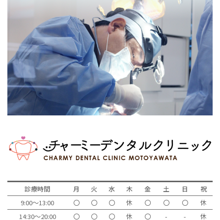
診療時間
月
火
水
木
金
土
日
祝
9:00～13:00
〇
〇
〇
休
〇
〇
〇
休
14:30～20:00
〇
〇
〇
休
〇
-
-
休