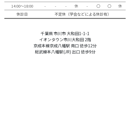
14:00～18:00
-
-
-
休
-
〇
〇
休
休診日
不定休（学会などによる休診有）
千葉県 市川市 大和田1-1-1
イオンタウン市川大和田 2階
京成本線京成八幡駅 南口 徒歩12分
総武線本八幡駅(JR) 出口 徒歩9分