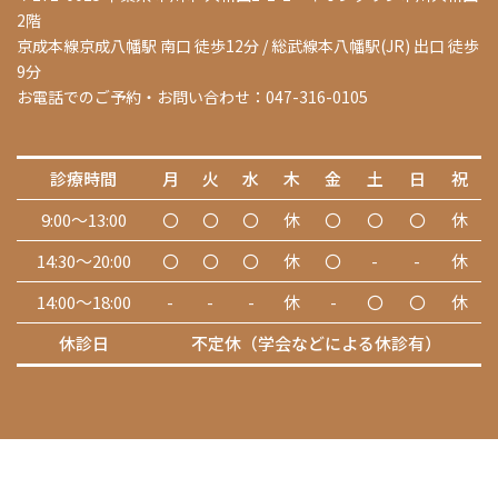
2階
京成本線京成八幡駅 南口 徒歩12分 / 総武線本八幡駅(JR) 出口 徒歩
9分
お電話でのご予約・お問い合わせ：047-316-0105
診療時間
月
火
水
木
金
土
日
祝
9:00～13:00
〇
〇
〇
休
〇
〇
〇
休
14:30～20:00
〇
〇
〇
休
〇
-
-
休
14:00～18:00
-
-
-
休
-
〇
〇
休
休診日
不定休（学会などによる休診有）