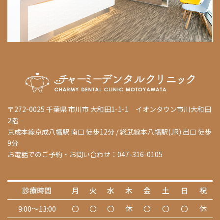
〒272-0025 千葉県 市川市 大和田1-1-1 イオンタウン市川大和田
2階
京成本線京成八幡駅 南口 徒歩12分 / 総武線本八幡駅(JR) 出口 徒歩
9分
お電話でのご予約・お問い合わせ：047-316-0105
診療時間
月
火
水
木
金
土
日
祝
9:00～13:00
〇
〇
〇
休
〇
〇
〇
休