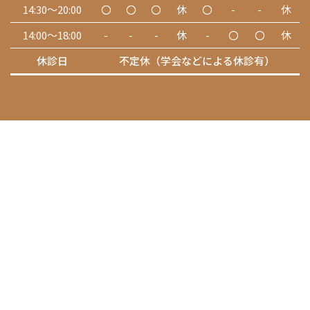
14:30～20:00
〇
〇
〇
休
〇
-
-
休
14:00～18:00
-
-
-
休
-
〇
〇
休
休診日
不定休（学会などによる休診有）