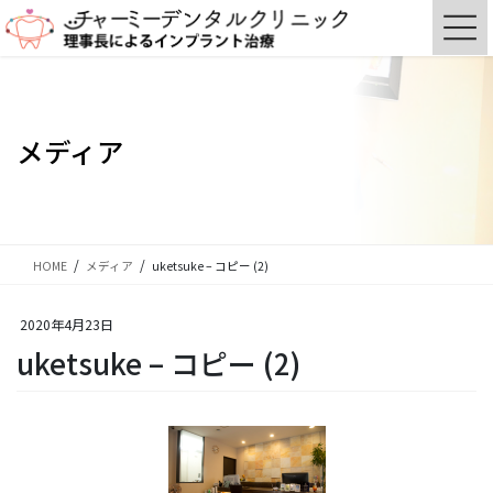
コ
ナ
ン
ビ
テ
ゲ
ン
ー
ツ
シ
に
ョ
メディア
移
ン
動
に
移
動
HOME
メディア
uketsuke – コピー (2)
2020年4月23日
uketsuke – コピー (2)