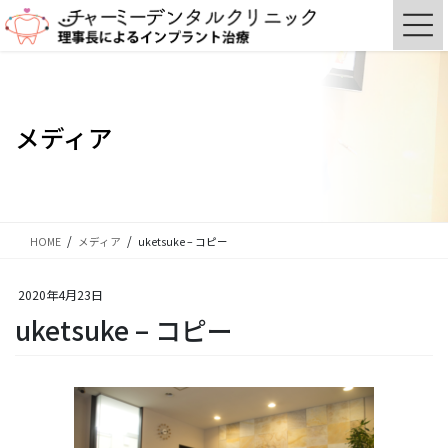
コ
ナ
ン
ビ
テ
ゲ
ン
ー
ツ
シ
に
ョ
メディア
移
ン
動
に
移
動
HOME
メディア
uketsuke – コピー
2020年4月23日
uketsuke – コピー