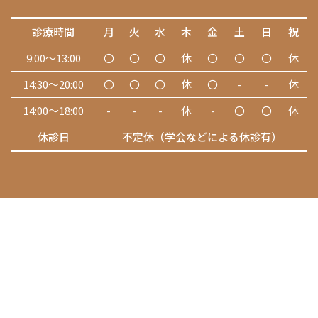
診療時間
月
火
水
木
金
土
日
祝
9:00～13:00
〇
〇
〇
休
〇
〇
〇
休
14:30～20:00
〇
〇
〇
休
〇
-
-
休
14:00～18:00
-
-
-
休
-
〇
〇
休
休診日
不定休（学会などによる休診有）