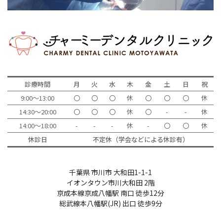
診療時間
月
火
水
木
金
土
日
祝
9:00～13:00
〇
〇
〇
休
〇
〇
〇
休
14:30～20:00
〇
〇
〇
休
〇
-
-
休
14:00～18:00
-
-
-
休
-
〇
〇
休
休診日
不定休（学会などによる休診有）
千葉県 市川市 大和田1-1-1
イオンタウン市川大和田 2階
京成本線京成八幡駅 南口 徒歩12分
総武線本八幡駅(JR) 出口 徒歩9分