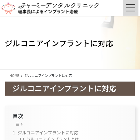
コ
ナ
ン
ビ
テ
ゲ
ン
ー
ツ
シ
に
ョ
ジルコニアインプラントに対応
移
ン
動
に
移
動
HOME
ジルコニアインプラントに対応
ジルコニアインプラントに対応
目次
ジルコニアインプラントに対応
ジルコニアインプラントとは