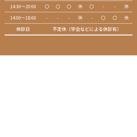
14:30～20:00
〇
〇
〇
休
〇
-
-
休
14:00～18:00
-
-
-
休
-
〇
〇
休
休診日
不定休（学会などによる休診有）