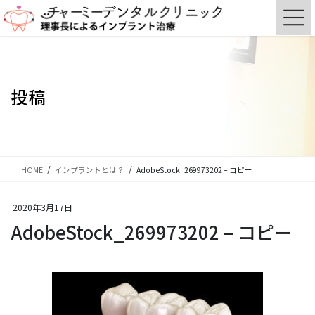
コ
ナ
ン
ビ
テ
ゲ
ン
ー
ツ
シ
に
ョ
投稿
移
ン
動
に
移
動
HOME
インプラントとは？
AdobeStock_269973202 – コピー
2020年3月17日
AdobeStock_269973202 – コピー