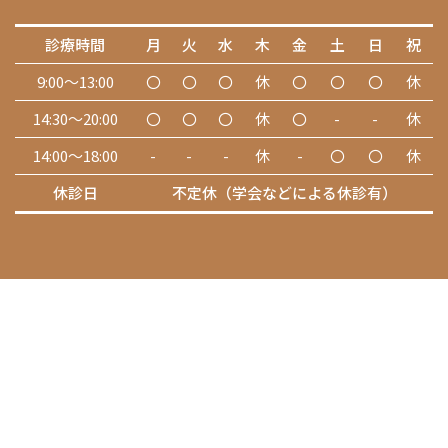
診療時間
月
火
水
木
金
土
日
祝
9:00～13:00
〇
〇
〇
休
〇
〇
〇
休
14:30～20:00
〇
〇
〇
休
〇
-
-
休
14:00～18:00
-
-
-
休
-
〇
〇
休
休診日
不定休（学会などによる休診有）